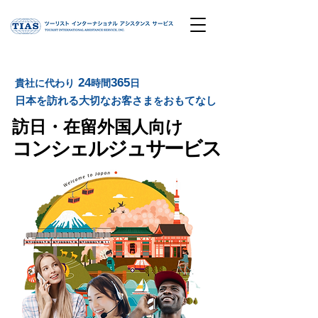
​ 24
365
​貴社に代わり
時間
日
日本を訪れる大切なお客さま
おもてなし
を
​訪日・在留外国人向け
コンシェルジュサービス