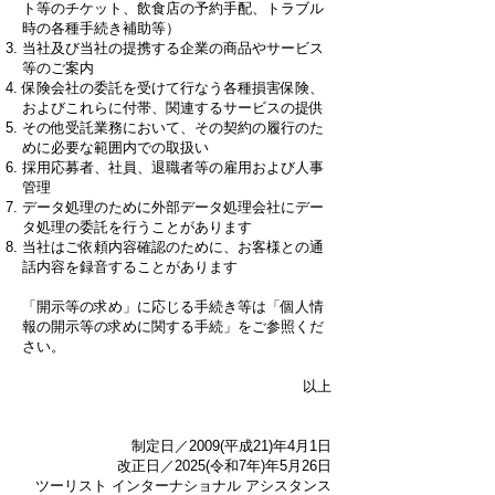
ト等のチケット、飲食店の予約手配、トラブル
時の各種手続き補助等）
当社及び当社の提携する企業の商品やサービス
等のご案内
保険会社の委託を受けて行なう各種損害保険、
およびこれらに付帯、関連するサービスの提供
その他受託業務において、その契約の履行のた
めに必要な範囲内での取扱い
採用応募者、社員、退職者等の雇用および人事
管理
データ処理のために外部データ処理会社にデー
タ処理の委託を行うことがあります
当社はご依頼内容確認のために、お客様との通
話内容を録音することがあります
「開示等の求め」に応じる手続き等は「個人情
報の開示等の求めに関する手続」をご参照くだ
さい。
以上
制定日／2009(平成21)年4月1日
改正日／2025(令和7年)年5月26日
ツーリスト インターナショナル アシスタンス