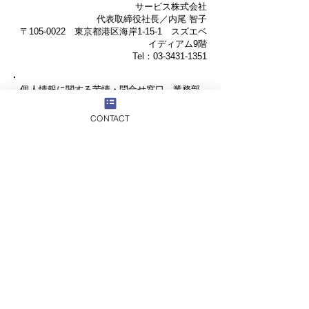
サービス株式会社
代表取締役社長／内尾 智子
〒105-0022 東京都港区海岸1-15-1 スズエベ
イディアム9階
Tel：03-3431-1351
個人情報に関する苦情・問合せ窓口 業務部
受付時間：9時30分～17時まで
（土･日･祝日･12月30日～1月3日は休業）
CONTACT
お問い合わせ
よくあるご質問
取扱料金一覧表