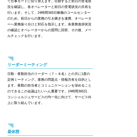
て仕事モードに切り替えます。出勤すると前日の受電状
況を確認し、各オペレーターと前日の受電状況の共有を
行います。そして、24時間365日稼働のコールセンター
のため、前日からの業務の引き継ぎを連携、オペレータ
ーへ業務振り分けと対応を指示します。各業務進捗状況
の確認とオペレーターからの質問に回答、その後、メー
ルチェックを行います。
10:00
リーダーミーティング
日勤・夜勤担当のリーダー（７～８名）との月に1度の
定例ミーティング。業務の問題点・情報共有を目的とし
ます。夜勤の担当者とコミュニケーションを深めること
のできるこの会議はたいへん重要です。24時間365日、
コンシェルジュサービスの均一化に向けて、サービス向
上に取り組んでいます。
12:30
昼休憩