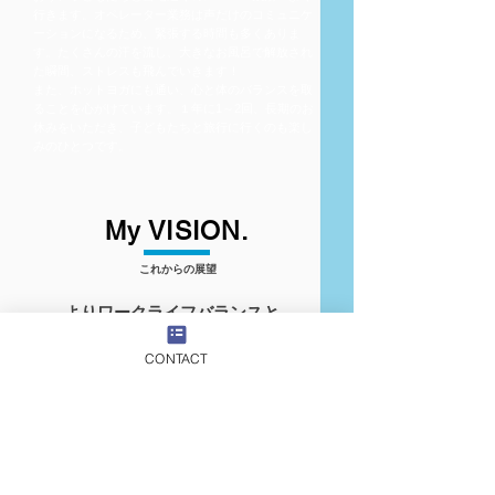
行きます。オペレーター業務は声だけのコミュニケ
ーションになるため、緊張する時間も多くありま
す。たくさんの汗を流し、大きなお風呂で解放され
た瞬間、ストレスも飛んでいきます！
また、ホットヨガにも通い、心と体のバランスを取
ることを心がけています。１年に1～2回、長期のお
休みをいただき、子どもたちと旅行に行くのも楽し
みのひとつです。
My VISION.
​これからの展望
より
ワークライフバランスと
サービス品質を両立させた​
CONTACT
コールセンターに