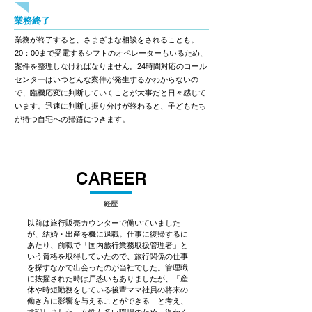
業務終了
業務が終了すると、さまざまな相談をされることも。
20：00まで受電するシフトのオペレーターもいるため、
案件を整理しなければなりません。24時間対応のコール
センターはいつどんな案件が発生するかわからないの
で、臨機応変に判断していくことが大事だと日々感じて
います。迅速に判断し振り分けが終わると、子どもたち
が待つ自宅への帰路につきます。
CAREER
​経歴
以前は旅行販売カウンターで働いていました
が、結婚・出産を機に退職。仕事に復帰するに
あたり、前職で「国内旅行業務取扱管理者」と
いう資格を取得していたので、旅行関係の仕事
を探すなかで出会ったのが当社でした。
管理職
に抜擢された時は戸惑いもありましたが、「産
休や時短勤務をしている後輩ママ社員の将来の
働き方に影響を与えることができる」と考え、