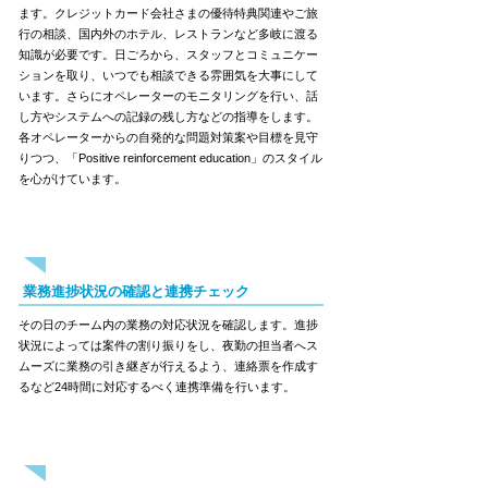
ます。クレジットカード会社さまの優待特典関連やご旅
行の相談、国内外のホテル、レストランなど多岐に渡る
知識が必要です。日ごろから、スタッフとコミュニケー
ションを取り、いつでも相談できる雰囲気を大事にして
います。さらにオペレーターのモニタリングを行い、話
し方やシステムへの記録の残し方などの指導をします。
各オペレーターからの自発的な問題対策案や目標を見守
りつつ、「Positive reinforcement education」のスタイル
を心がけています。
16:00
業務進捗状況の確認と連携チェック
その日のチーム内の業務の対応状況を確認します。進捗
状況によっては案件の割り振りをし、夜勤の担当者へス
ムーズに業務の引き継ぎが行えるよう、連絡票を作成す
るなど24時間に対応するべく連携準備を行います。
17:00