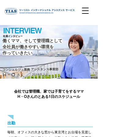
​INTERVIEW
​社員インタビュー
働くママ、そして管理職として
全社員が働きやすい環境を
作っていきたい
アシスタンス事業部
コンシェルジュ業務
H・O
さん
​2018年入社
会社では管理職、家では子育てをするママ
H・Oさんのとある1日のスケジュール
9:00
出勤
毎朝、オフィスの大きな窓から東京湾とお台場を見渡し