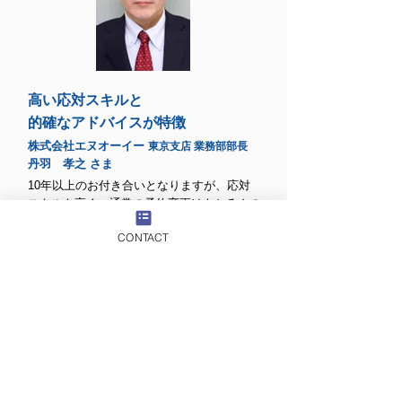
高い応対スキルと
的確なアドバイスが特徴
株式会社エヌオーイー
東京支店 業務部部長
丹羽 孝之 さま
10年以上のお付き合いとなりますが、応対
スキルも高く、通常の予約変更はもちろんの
こと、パスポートの紛失などのイレギュラー
CONTACT
な問い合わせにも、お客さまへ的確なアドバ
スをしていただき大変助かっております。ま
た社員の就業時間外に顧客対応するケースも
減り、業務の効率化も図れました。
​BTM時間外サポート