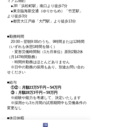
ィアム9階）
●JR「浜松町駅」南口より徒歩7分
●東京臨海新交通（ゆりかもめ）「竹芝駅」
より徒歩3分
​ ●都営大江戸線「大門駅」より徒歩13分
■勤務時間
20:00～翌朝9:00のうち、9時間または12時間
（いずれも休憩1時間を除く）
・変形労働時間制（1カ月単位）原則2勤2休
（月147時間勤務）
・時間外勤務はほとんどありません
※日中の勤務の採用もあり。別途お問い合わ
せください​
■給与
①②：月額23万5千円～54万円
③：月額28万3千円～59万円
※経験や能力を考慮して、決定いたします
※採用から3カ月間の試用期間中も労働条件の
変更なし
■休日休暇
★年間休日182日以上！
（2024年度の場合）