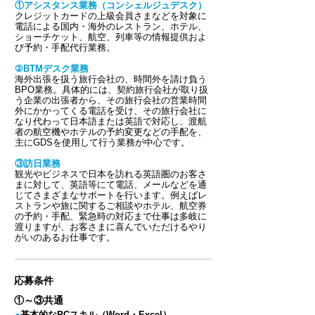
①アシスタンス業務（コンシェルジュデスク）
クレジットカードの上級会員さまなどを対象に
電話による国内・海外のレストラン、ホテル、
ショーチケット、航空、列車等の情報提供およ
び予約・手配代行業務。
②BTMデスク業務
海外出張を扱う旅行会社の、時間外を請け負う
BPO業務。具体的には、契約旅行会社が取り扱
う企業の出張者から、その旅行会社の営業時間
外にかかってくる電話を受け、その旅行会社に
なり代わって日本語または英語で対応し、渡航
者の航空機やホテルの予約変更などの手配を、
主にGDSを使用して行う業務が中心です。
​③訪日業務
観光やビジネスで日本を訪れる英語圏のお客さ
まに対して、英語等にて電話、メールなどを通
じてさまざまなサポートを行います。例えばレ
ストランや旅に関するご相談やホテル、航空券
の予約・手配、緊急時の対応まで仕事は多岐に
渡りますが、お客さまに喜んでいただけるやり
がいのあるお仕事です。
​応募条件
​①～③共通
●
基本的なPCスキル（Word・Excel）