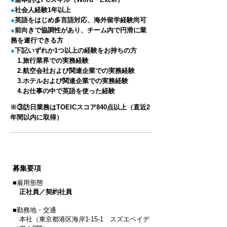
●
社会人経験1年以上
●
英語をはじめ多言語対応、海外留学経験尚可
●
前向きで協調性があり、チーム内で円滑に業
務を遂行できる方
●
下記いずれか1つ以上の経験をお持ちの方
1.旅行業界での実務経験
2.航空会社および関連企業での実務経験
3.ホテルおよび関連企業での実務経験
4.お仕事の中で英語を使った経験
​※③訪日業務はTOEICスコア840点以上（直近2
年間以内に取得）
募集要項
■雇用形態
正社員
／契約社員
■勤務地・交通
本社（東京都港区海岸1-15-1 スズエベイデ