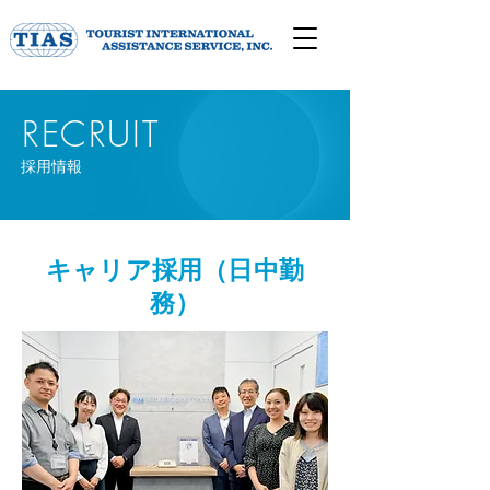
RECRUIT
​採用情報
キャリア採用（日中勤
務）