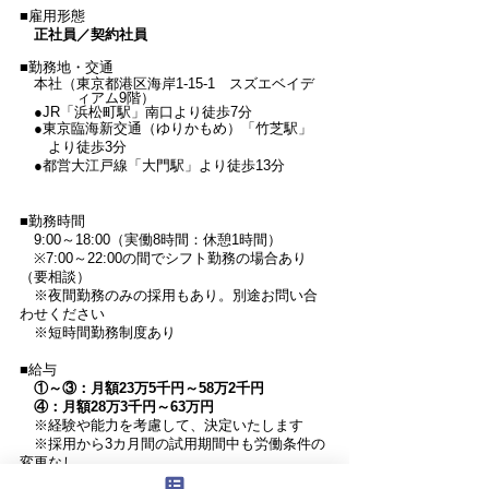
■雇用形態
正社員
／契約社員
■勤務地・交通
本社（東京都港区海岸1-15-1 スズエベイデ
ィアム9階）
●JR「浜松町駅」南口より徒歩7分
●東京臨海新交通（ゆりかもめ）「竹芝駅」
より徒歩3分
​ ●都営大江戸線「大門駅」より徒歩13分
■勤務時間
9:00～18:00（実働8時間：休憩1時間）
※7:00～22:00の間でシフト勤務の場合あり
（要相談）
※夜間勤務のみの採用もあり。別途お問い合
わせください
※短時間勤務制度あり​
■給与
①～③：月額23万5千円～58万2千円
④：月額28万3千円～63万円
※経験や能力を考慮して、決定いたします
※採用から3カ月間の試用期間中も労働条件の
変更なし