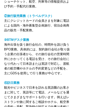
ショーチケット、航空、列車等の情報提供およ
び予約・手配代行業務。
②旅行販売業務（トラベルデスク）
主にクレジットカードの会員さまを対象に電話
による国内・海外募集型企画旅行、宿泊企画商
品の販売・手配業務。
③BTMデスク業務
海外出張を扱う旅行会社の、時間外を請け負う
BPO業務。具体的には、契約旅行会社が取り扱
う企業の出張者から、その旅行会社の営業時間
外にかかってくる電話を受け、その旅行会社に
なり代わって日本語または英語で対応し、渡航
者の航空機やホテルの予約変更などの手配を、
主にGDSを使用して行う業務が中心です。
④訪日業務
観光やビジネスで日本を訪れる英語圏のお客さ
まに対して、英語等にて電話、メールなどを通
じてさまざまなサポートを行います。例えばレ
ストランや旅に関するご相談やホテル、航空券
の予約・手配、緊急時の対応まで仕事は多岐に