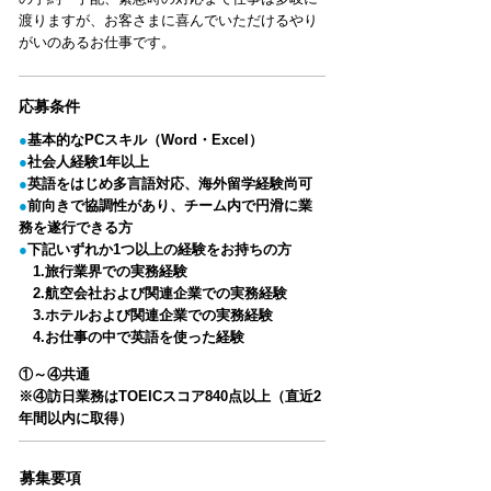
渡りますが、お客さまに喜んでいただけるやり
がいのあるお仕事です。
​応募条件
●
基本的なPCスキル（Word・Excel）
●
社会人経験1年以上
●
英語をはじめ多言語対応、海外留学経験尚可
●
前向きで協調性があり、チーム内で円滑に業
務を遂行できる方
●
下記いずれか1つ以上の経験をお持ちの方
1.旅行業界での実務経験
2.航空会社および関連企業での実務経験
3.ホテルおよび関連企業での実務経験
4.お仕事の中で英語を使った経験
​①～④共通
​※④訪日業務はTOEICスコア840点以上（直近2
年間以内に取得）
募集要項