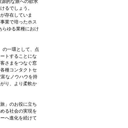
根源的な旅への欲求
続けるでしょう。
が存在していま
ー事業で培ったホス
あらゆる業種におけ
化」の一環として、点
タートすることにな
お客さまをつなぐ窓
ど各種コンタクトセ
豊富なノウハウを持
広がり、より柔軟か
旅」のお役に立ち
しめる社会の実現を
ターへ進化を続けて