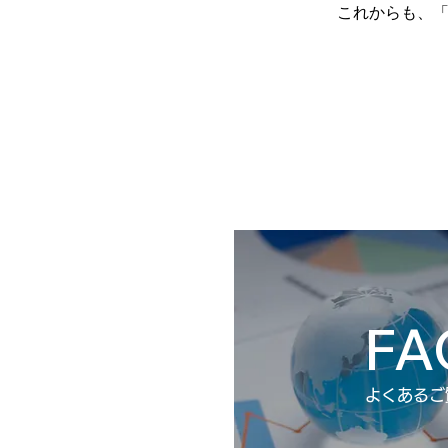
これからも、「2
FA
​よくある