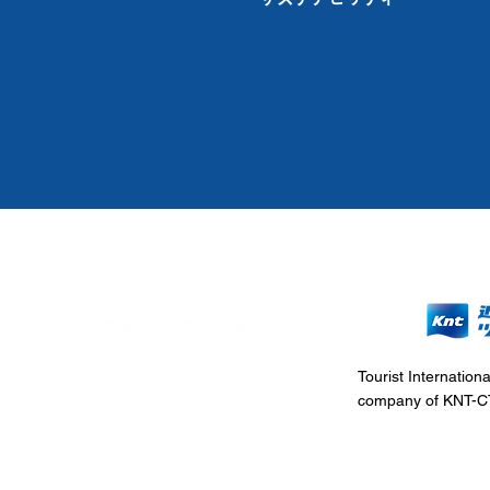
Tourist Internation
company of KNT-CT
TANCE SERVICE , INC. （TIAS）
inato City, Tokyo 105-0022,Japan