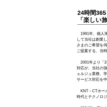
24時間3
「楽しい
1991年、個人
して当社は創業
さまのご希望を
ご提案する、当
2001年より「
対応が、当社の
ェルジュ業務、
サービス対応を
KNT－CTホー
時代とテクノロ