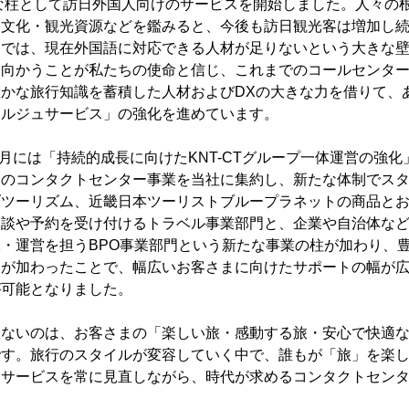
な柱として訪日外国人向けのサービスを開始しました。人々の
な文化・観光資源などを鑑みると、今後も訪日観光客は増加し
では、現在外国語に対応できる人材が足りないという大きな壁
ち向かうことが私たちの使命と信じ、これまでのコールセンタ
かな旅行知識を蓄積した人材およびDXの大きな力を借りて、
ェルジュサービス」の強化を進めています。
7月には「持続的成長に向けたKNT-CTグループ一体運営の強
内のコンタクトセンター事業を当社に集約し、新たな体制でス
ブツーリズム、近畿日本ツーリストブループラネットの商品と
相談や予約を受け付けるトラベル事業部門と、企業や自治体な
・運営を担うBPO事業部門という新たな事業の柱が加わり、
ーが加わったことで、幅広いお客さまに向けたサポートの幅が
が可能となりました。
ないのは、お客さまの「楽しい旅・感動する旅・安心で快適な
です。旅行のスタイルが変容していく中で、誰もが「旅」を楽
るサービスを常に見直しながら、時代が求めるコンタクトセン