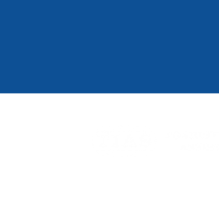
TOURIST INTERNATIONAL ASSIS
​9F Suzue Baydium, 1-15-1 Kaigan, M