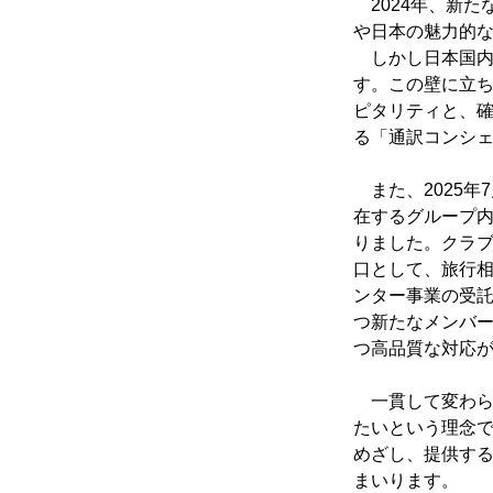
2024年、新た
や日本の魅力的
しかし日本国内
す。この壁に立
ピタリティと、確
る「通訳コンシ
また、2025年
在するグループ
りました。クラ
口として、旅行
ンター事業の受託
つ新たなメンバ
つ高品質な対応
一貫して変わら
たいという理念
めざし、提供す
まいります。